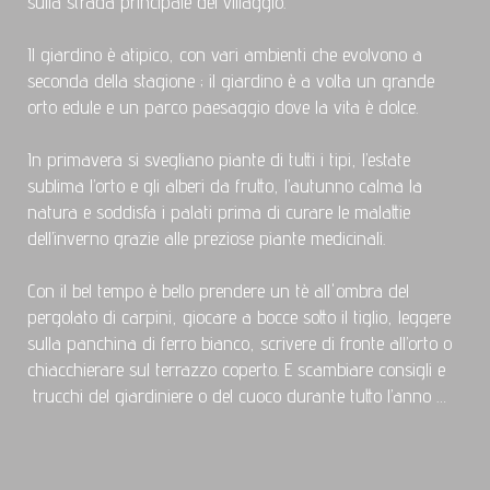
sulla strada principale del villaggio.
Il giardino è atipico, con vari ambienti che evolvono a
seconda della stagione ; il giardino è a volta un grande
orto edule e un parco paesaggio dove la vita è dolce.
In primavera si svegliano piante di tutti i tipi, l’estate
sublima l’orto e gli alberi da frutto, l’autunno calma la
natura e soddisfa i palati prima di curare le malattie
dell’inverno grazie alle preziose piante medicinali.
Con il bel tempo è bello prendere un tè all'ombra del
pergolato di carpini, giocare a bocce sotto il tiglio, leggere
sulla panchina di ferro bianco, scrivere di fronte all’orto o
chiacchierare sul terrazzo coperto. E scambiare consigli e
trucchi del giardiniere o del cuoco durante tutto l’anno …